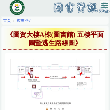
跳
到
主
要
首頁
樓層簡介
內
容
《圖資大樓A棟(圖書館) 五樓平面
區
圖暨逃生路線圖》