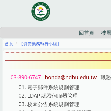
跳
到
主
要
內
回首頁
樓
容
首頁
【資安業務執行小組】
區
03-890-6747
honda@ndhu.edu.tw
職
電子郵件系統規劃管理
LDAP 認證伺服器管理
校園公告系統規劃管理